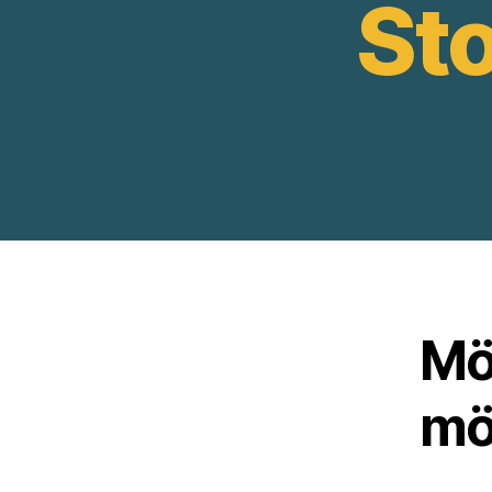
Sto
Möt
mö