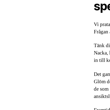
sp
Vi prata
Frågan 
Tänk di
Nacka, 
in till 
Det gam
Glöm de
de som 
ansiktsl