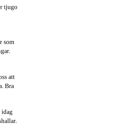
r tjugo
er som
ngar.
ss att
a. Bra
 idag
hallar.