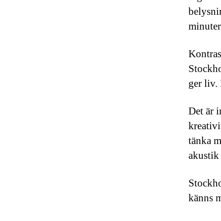
belysni
minuter 
Kontras
Stockho
ger liv.
Det är i
kreativ
tänka m
akustik
Stockho
känns m