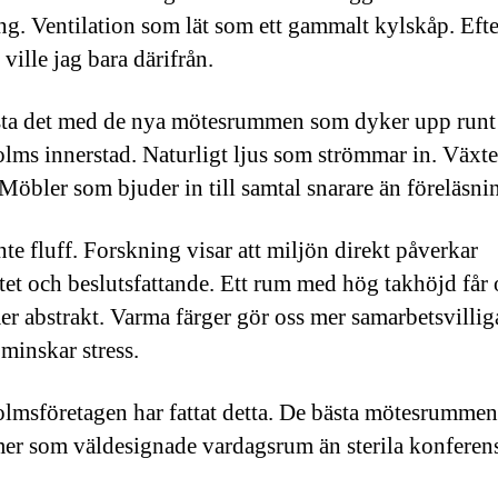
ng. Ventilation som lät som ett gammalt kylskåp. Efte
ville jag bara därifrån.
ta det med de nya mötesrummen som dyker upp runt
lms innerstad. Naturligt ljus som strömmar in. Växt
 Möbler som bjuder in till samtal snarare än föreläsni
nte fluff. Forskning visar att miljön direkt påverkar
itet och beslutsfattande. Ett rum med hög takhöjd får o
er abstrakt. Varma färger gör oss mer samarbetsvillig
 minskar stress.
lmsföretagen har fattat detta. De bästa mötesrummen
er som väldesignade vardagsrum än sterila konferens