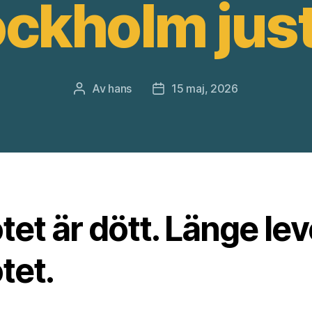
ckholm jus
Av
hans
15 maj, 2026
Inläggsförfattare
Inläggsdatum
et är dött. Länge lev
tet.