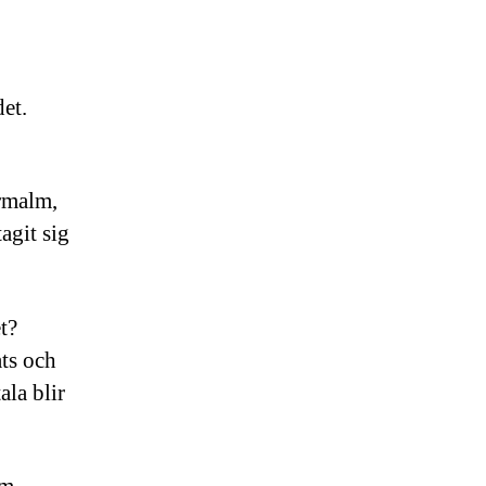
det.
ermalm,
agit sig
t?
ts och
ala blir