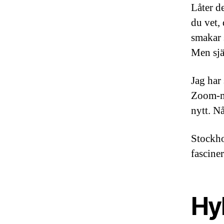
Låter de
du vet,
smakar 
Men själ
Jag har
Zoom-mö
nytt. Nå
Stockho
fasciner
Hyb