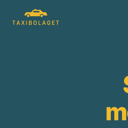
Taxibolagetsverige.se
m