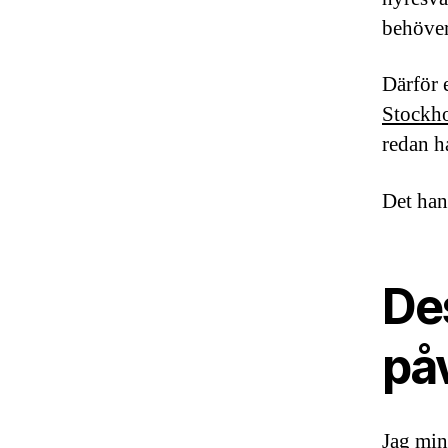
behöver 
Därför 
Stockh
redan h
Det han
De
påv
Jag min