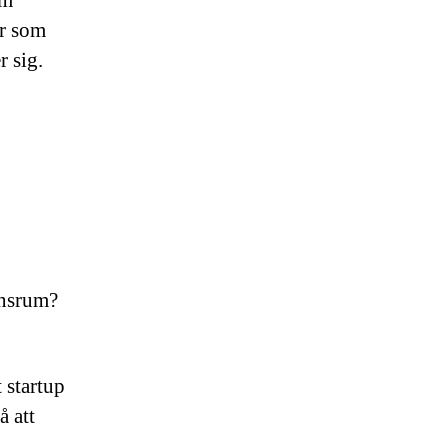
om
ar som
r sig.
ensrum?
 startup
å att