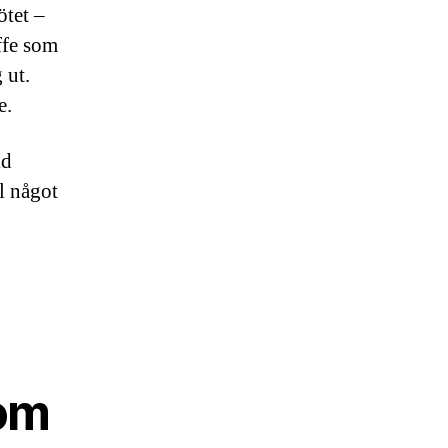
ötet –
ffe som
 ut.
e.
id
l något
 om