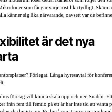
ens mötesrum löser detta. Kameror som följer den s
 Mikrofoner som fångar varje röst lika tydligt. Skärm
alla känner sig lika närvarande, oavsett var de befinne
xibilitet är det nya
arta
ontorsplatser? Förlegat. Långa hyresavtal för konfer
lt.
lms företag vill kunna skala upp och ner. Snabbt. Ett
r från fem till femtio på ett år har inte tid att vänta p
rden ska bygga om. En byrå som tappar en stor kund