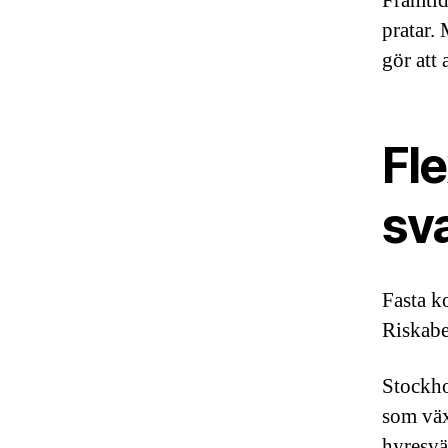
Framtid
pratar.
gör att 
Fle
sv
Fasta k
Riskabe
Stockho
som växe
hyresvä