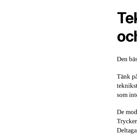
Te
oc
Den bäs
Tänk på
tekniks
som inte
De mode
Trycker
Deltaga