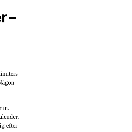
r –
minuters
 Någon
 in.
alender.
g efter