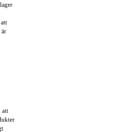
 lager
att
 är
 att
dukter
gt