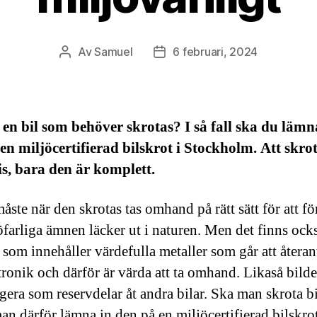
Av
Samuel
6 februari, 2024
Inläggsförfattare
Inläggsdatum
en bil som behöver skrotas? I så fall ska du lämn
en miljöcertifierad bilskrot i Stockholm. Att skrot
is, bara den är komplett.
åste när den skrotas tas omhand på rätt sätt för att f
jöfarliga ämnen läcker ut i naturen. Men det finns ock
r som innehåller värdefulla metaller som går att återa
tronik och därför är värda att ta omhand. Likaså bild
gera som reservdelar åt andra bilar. Ska man skrota b
an därför lämna in den på en miljöcertifierad bilskrot