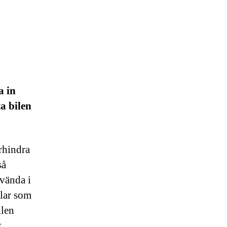
a in
a bilen
örhindra
så
nvända i
elar som
ilen
.