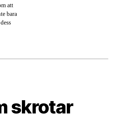
om att
nte bara
 dess
m skrotar