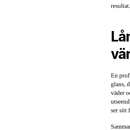
resultat
Lå
vä
En prof
glans, 
väder o
utseend
ser sitt
Sammanf