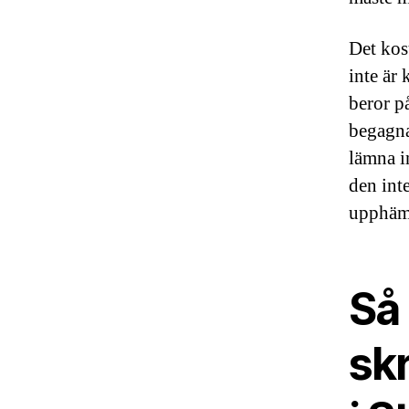
Det kost
inte är 
beror på
begagna
lämna in
den int
upphämt
Så 
skr