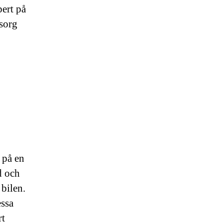
pert på
msorg
 på en
d och
 bilen.
ssa
rt