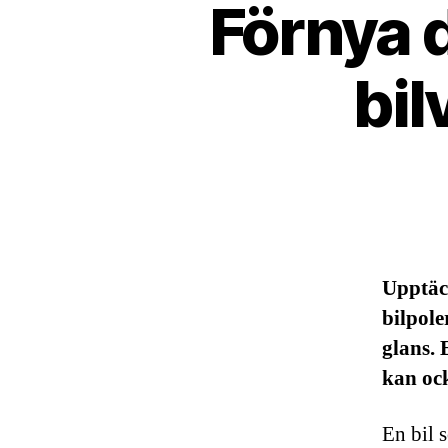
Förnya d
bil
Upptäck
bilpole
glans. 
kan ock
En bil 