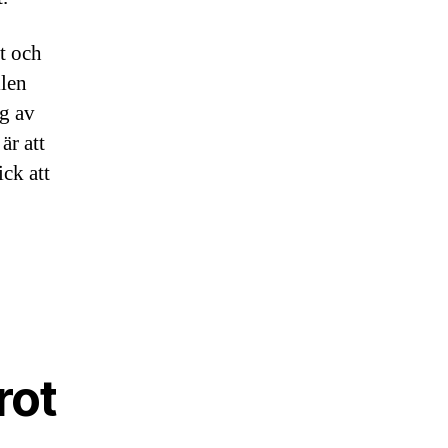
tt och
ilen
ng av
är att
ick att
rot