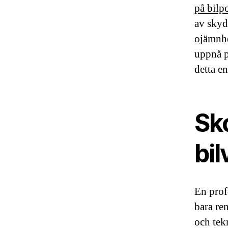
på bilp
av skyd
ojämnhe
uppnå p
detta e
Sk
bil
En prof
bara re
och tek