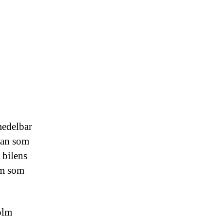
medelbar
rkan som
 bilens
em som
olm