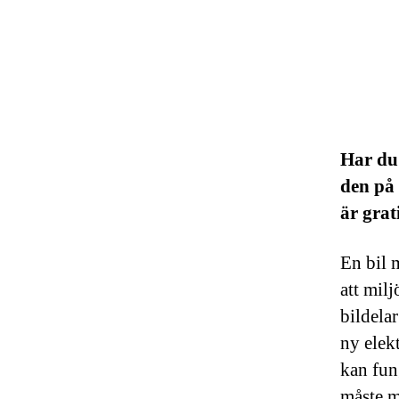
Har du 
den på 
är grat
En bil m
att mil
bildela
ny elek
kan fun
måste m