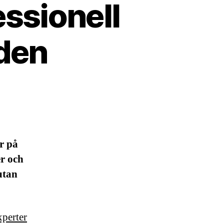
essionell
aden
r på
er och
utan
xperter