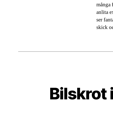
många f
anlita e
ser fant
skick o
Bilskrot