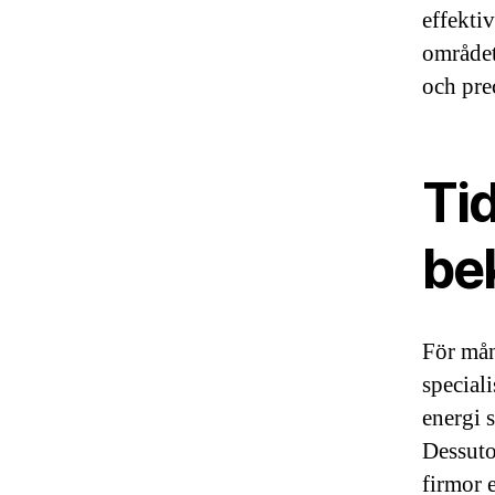
effekti
området
och pre
Ti
be
För mån
special
energi s
Dessuto
firmor e