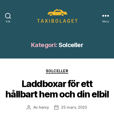
Sök
Meny
Taxibolagetsverige.se
Kategori:
Solceller
Kategorier
SOLCELLER
Laddboxar för ett
hållbart hem och din elbil
Av
henry
25 mars, 2025
Inläggsförfattare
Inläggsdatum