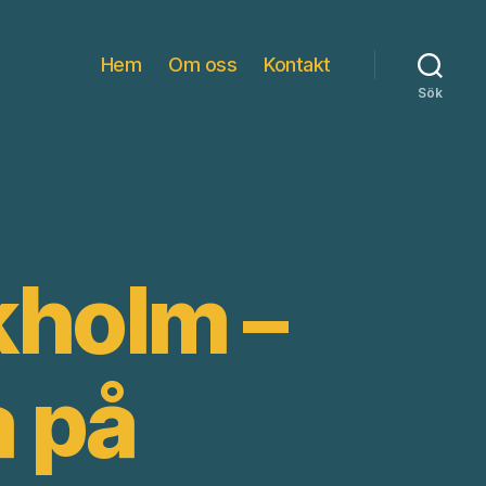
Hem
Om oss
Kontakt
Sök
kholm –
a på