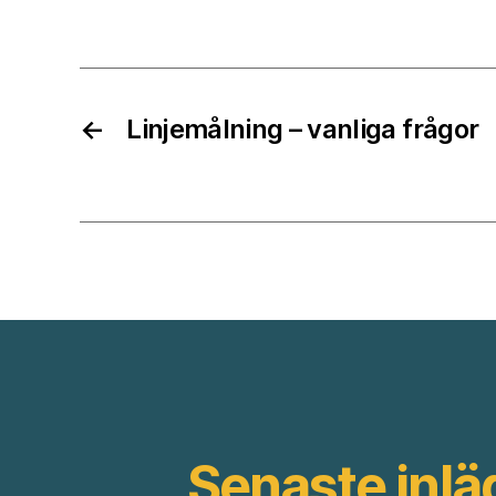
←
Linjemålning – vanliga frågor
Senaste inl