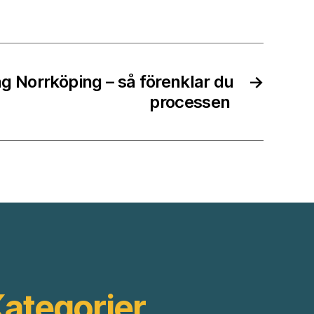
ng Norrköping – så förenklar du
→
processen
ategorier