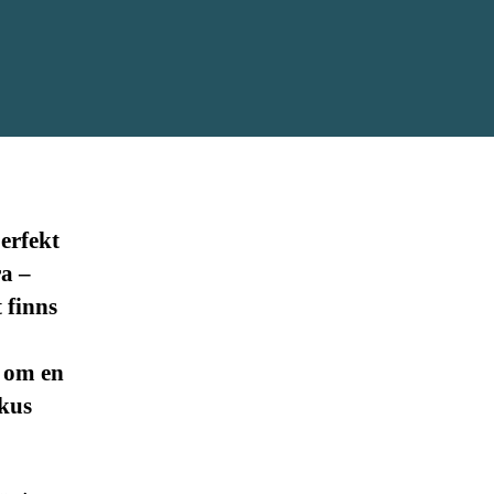
erfekt
ra –
 finns
r om en
okus