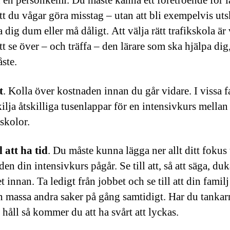
 en personkemi. Du måste känna ett företroende för l
tt du vågar göra misstag – utan att bli exempelvis uts
 dig dum eller må dåligt. Att välja rätt trafikskola är 
tt se över – och träffa – den lärare som ska hjälpa dig,
åste.
t
. Kolla över kostnaden innan du går vidare. I vissa f
kilja åtskilliga tusenlappar för en intensivkurs mellan
kskolor.
ll att ha tid
. Du måste kunna lägga ner allt ditt fokus
den din intensivkurs pågår. Se till att, så att säga, du
t innan. Ta ledigt från jobbet och se till att din familj
n massa andra saker på gång samtidigt. Har du tankar
 håll så kommer du att ha svårt att lyckas.