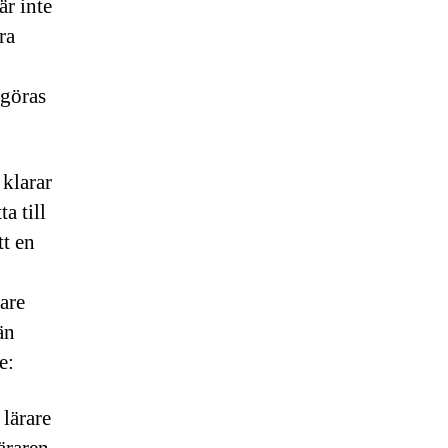
r inte
ra
 göras
 klarar
a till
tt en
nare
än
de:
 lärare