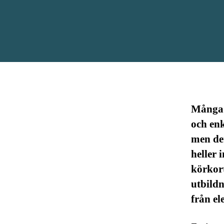
Många t
och enk
men det
heller 
körkort
utbildn
från el