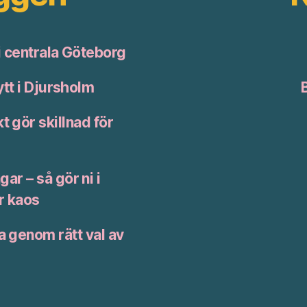
 i centrala Göteborg
ytt i Djursholm
t gör skillnad för
ar – så gör ni i
ir kaos
a genom rätt val av