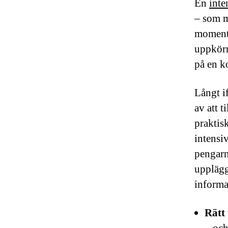
En
inte
– som m
moment.
uppkörn
på en ko
Långt if
av att 
praktis
intensi
pengarna
upplägg
informa
Rätt 