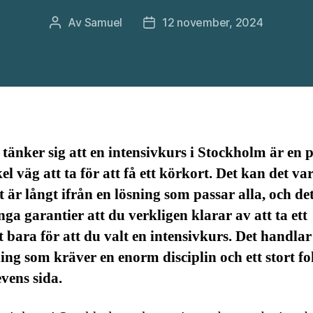
Av
Samuel
12 november, 2024
Inläggsförfattare
Inläggsdatum
änker sig att en intensivkurs i Stockholm är en p
el väg att ta för att få ett körkort. Det kan det va
 är långt ifrån en lösning som passar alla, och det
inga garantier att du verkligen klarar av att ta ett
 bara för att du valt en intensivkurs. Det handla
ing som kräver en enorm disciplin och ett stort f
evens sida.