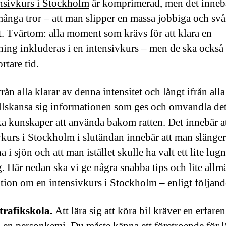
nsivkurs i Stockholm
är komprimerad, men det innebä
ånga tror – att man slipper en massa jobbiga och svå
 Tvärtom: alla moment som krävs för att klara en
ing inkluderas i en intensivkurs – men de ska också
rtare tid.
rån alla klarar av denna intensitet och långt ifrån alla
tillskansa sig informationen som ges och omvandla dett
ka kunskaper att använda bakom ratten. Det innebär a
vkurs i Stockholm i slutändan innebär att man slänger
 i sjön och att man istället skulle ha valt ett lite lug
. Här nedan ska vi ge några snabba tips och lite allm
tion om en intensivkurs i Stockholm – enligt följan
trafikskola.
Att lära sig att köra bil kräver en erfaren