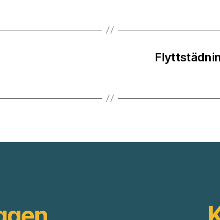
Flyttstädni
äggen
K