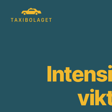
Taxibolagetsverige.se
Intens
vik