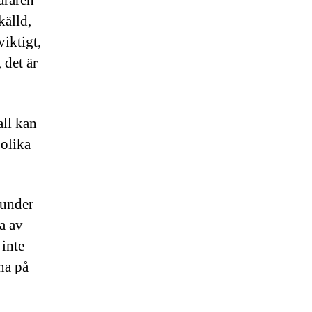
äraren
källd,
viktigt,
 det är
all kan
 olika
 under
ka av
 inte
na på