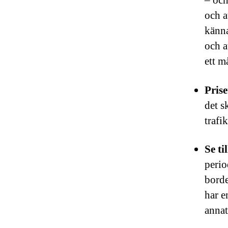
– och
och a
känna
och a
ett m
Prise
det s
trafi
Se ti
perio
borde
har e
annat