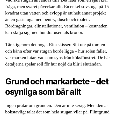
Vad ska stugan användas till? Det låter som en självklar
fråga, men svaret påverkar allt. En enkel sovstuga på 15
kvadrat utan vatten och avlopp är ett helt annat projekt
än en gäststuga med pentry, dusch och toalett.
Rördragningar, elinstallationer, ventilation – kostnaden
kan skilja sig med hundratusentals kronor.
Tänk igenom det noga. Rita skisser. Sitt ute på tomten
och känn efter var stugan borde ligga – hur solen faller,
var marken lutar, vad som syns från köksfönstret. De här
detaljerna spelar roll för hur nöjd du blir i slutändan.
Grund och markarbete – det
osynliga som bär allt
Ingen pratar om grunden. Den är inte sexig. Men den är
bokstavligt talat det som hela stugan vilar på. Plintgrund