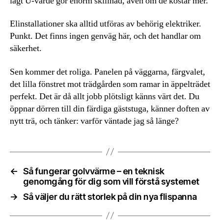
lågt U-värde gör enorm skillnad, även om de kostar mer.
Elinstallationer ska alltid utföras av behörig elektriker.
Punkt. Det finns ingen genväg här, och det handlar om
säkerhet.
Sen kommer det roliga. Panelen på väggarna, färgvalet,
det lilla fönstret mot trädgården som ramar in äppelträdet
perfekt. Det är då allt jobb plötsligt känns värt det. Du
öppnar dörren till din färdiga gäststuga, känner doften av
nytt trä, och tänker: varför väntade jag så länge?
←
Så fungerar golvvärme – en teknisk
genomgång för dig som vill förstå systemet
→
Så väljer du rätt storlek på din nya flispanna