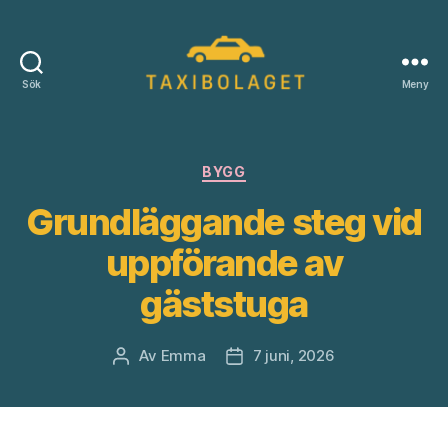
Sök
Meny
Taxibolagetsverige.se
Kategorier
BYGG
Grundläggande steg vid
uppförande av
gäststuga
Av
Emma
7 juni, 2026
Inläggsförfattare
Inläggsdatum